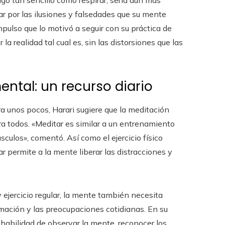
go tan sencillo como respirar, sería aún más
r por las ilusiones y falsedades que su mente
ulso que lo motivó a seguir con su práctica de
la realidad tal cual es, sin las distorsiones que las
ntal: un recurso diario
a unos pocos, Harari sugiere que la meditación
ra todos. «Meditar es similar a un entrenamiento
ulos», comentó. Así como el ejercicio físico
 permite a la mente liberar las distracciones y
y ejercicio regular, la mente también necesita
mación y las preocupaciones cotidianas. En su
a habilidad de observar la mente, reconocer los