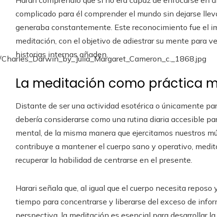
Harari comprendió que si no era capaz de enfocarse en al
complicado para él comprender el mundo sin dejarse lleva
generaba constantemente. Este reconocimiento fue el imp
meditación, con el objetivo de adiestrar su mente para ver 
historias internas añaden.
La meditación como práctica me
Distante de ser una actividad esotérica o únicamente par
debería considerarse como una rutina diaria accesible pa
mental, de la misma manera que ejercitamos nuestros músc
contribuye a mantener el cuerpo sano y operativo, meditar
recuperar la habilidad de centrarse en el presente.
Harari señala que, al igual que el cuerpo necesita reposo 
tiempo para concentrarse y liberarse del exceso de infor
perspectiva, la meditación es esencial para desarrollar l