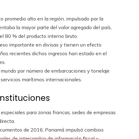
 promedio alto en la región, impulsado por la
sentaba la mayor parte del valor agregado del país,
el 80 % del producto interno bruto.
reso importante en divisas y tienen un efecto
n años recientes dichos ingresos han estado en el
es.
l mundo por número de embarcaciones y tonelaje
 servicios marítimos internacionales.
instituciones
s especiales para zonas francas, sedes de empresas
irecta.
 documentos de 2016, Panamá impulsó cambios
ales de intercambio de información fiscal y