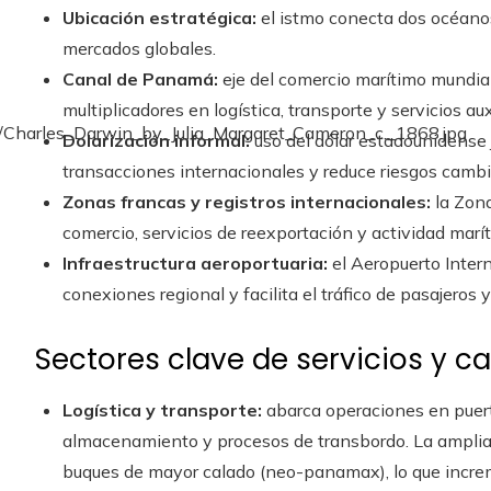
Ubicación estratégica:
el istmo conecta dos océanos 
mercados globales.
Canal de Panamá:
eje del comercio marítimo mundial
multiplicadores en logística, transporte y servicios aux
Dolarización informal:
uso del dólar estadounidense 
transacciones internacionales y reduce riesgos cambi
Zonas francas y registros internacionales:
la Zona
comercio, servicios de reexportación y actividad marí
Infraestructura aeroportuaria:
el Aeropuerto Inter
conexiones regional y facilita el tráfico de pasajeros y
Sectores clave de servicios y c
Logística y transporte:
abarca operaciones en puerto
almacenamiento y procesos de transbordo. La amplia
buques de mayor calado (neo-panamax), lo que incre