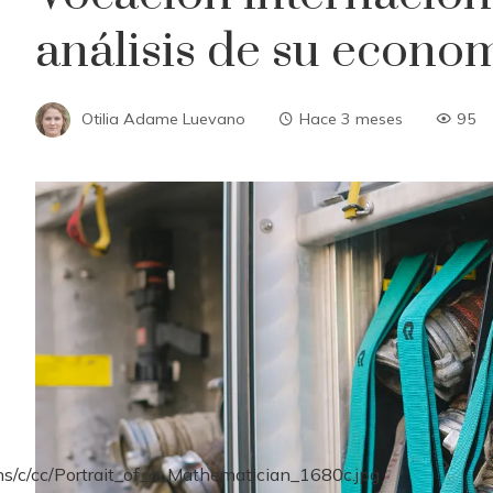
análisis de su econom
Otilia Adame Luevano
Hace 3 meses
95