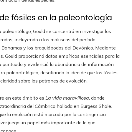
formación de las especies.
 de fósiles en la paleontología
 paleontólogo, Gould se concentró en investigar los
brados, incluyendo a los moluscos del período
s Bahamas y los braquiópodos del Devónico. Mediante
s, Gould proporcionó datos empíricos esenciales para la
rio puntuado y evidenció la abundancia de información
tro paleontológico, desafiando la idea de que los fósiles
laridad sobre los patrones de evolución.
re en este ámbito es
La vida maravillosa
, donde
xtraordinaria del Cámbrico hallada en Burgess Shale.
ue la evolución está marcada por la contingencia
 azar juega un papel más importante de lo que
conoce.