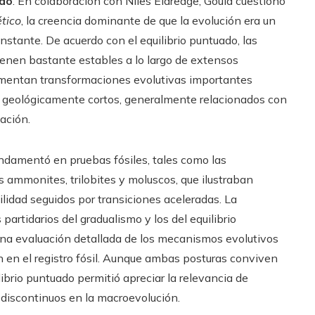
ado
. En colaboración con Niles Eldredge, Gould cuestionó
ético
, la creencia dominante de que la evolución era un
nstante. De acuerdo con el equilibrio puntuado, las
enen bastante estables a lo largo de extensos
imentan transformaciones evolutivas importantes
s geológicamente cortos, generalmente relacionados con
ación.
ndamentó en pruebas fósiles, tales como las
 ammonites, trilobites y moluscos, que ilustraban
lidad seguidos por transiciones aceleradas. La
 partidarios del gradualismo y los del equilibrio
una evaluación detallada de los mecanismos evolutivos
n en el registro fósil. Aunque ambas posturas conviven
ilibrio puntuado permitió apreciar la relevancia de
 discontinuos en la macroevolución.