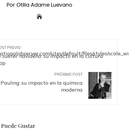
Por Otilia Adame Luevano
OST PREVIO
l suéter navideño: su impacto en la cultura
op
PRÓXIMO POST
 Pauling: su impacto en la química
moderna
 Puede Gustar