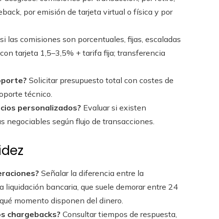
ack, por emisión de tarjeta virtual o física y por
i las comisiones son porcentuales, fijas, escaladas
on tarjeta 1,5–3,5% + tarifa fija; transferencia
oporte?
Solicitar presupuesto total con costes de
porte técnico.
ecios personalizados?
Evaluar si existen
s negociables según flujo de transacciones.
idez
eraciones?
Señalar la diferencia entre la
la liquidación bancaria, que suele demorar entre 24
n qué momento disponen del dinero.
os chargebacks?
Consultar tiempos de respuesta,