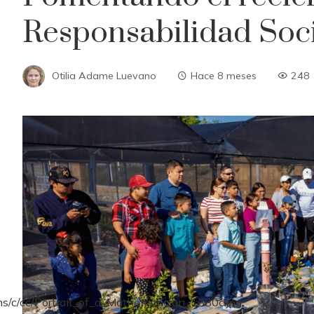
Responsabilidad Soc
Otilia Adame Luevano
Hace 8 meses
248