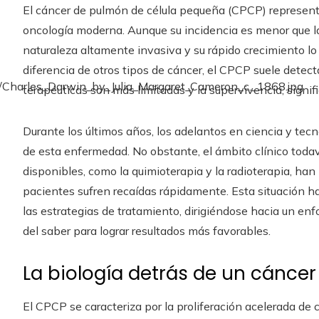
El cáncer de pulmón de célula pequeña (CPCP) represent
oncología moderna. Aunque su incidencia es menor que la
naturaleza altamente invasiva y su rápido crecimiento lo 
diferencia de otros tipos de cáncer, el CPCP suele dete
terapéuticas son más limitadas y la supervivencia, signi
Durante los últimos años, los adelantos en ciencia y te
de esta enfermedad. No obstante, el ámbito clínico todav
disponibles, como la quimioterapia y la radioterapia, ha
pacientes sufren recaídas rápidamente. Esta situación h
las estrategias de tratamiento, dirigiéndose hacia un enf
del saber para lograr resultados más favorables.
La biología detrás de un cáncer
El CPCP se caracteriza por la proliferación acelerada de 