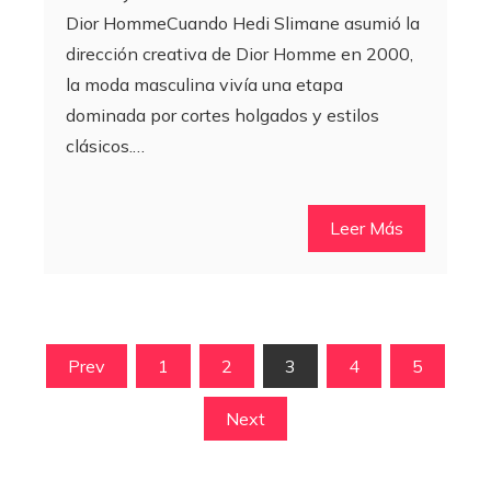
Dior HommeCuando Hedi Slimane asumió la
dirección creativa de Dior Homme en 2000,
la moda masculina vivía una etapa
dominada por cortes holgados y estilos
clásicos.…
Leer Más
Paginación
Prev
1
2
3
4
5
de
Next
entradas