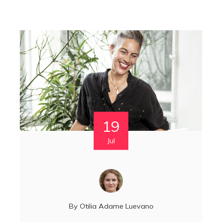
19
Jul
By
Otilia Adame Luevano