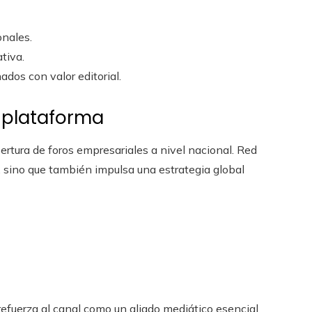
onales.
tiva.
dos con valor editorial.
iplataforma
rtura de foros empresariales a nivel nacional. Red
n, sino que también impulsa una estrategia global
refuerza al canal como un aliado mediático esencial