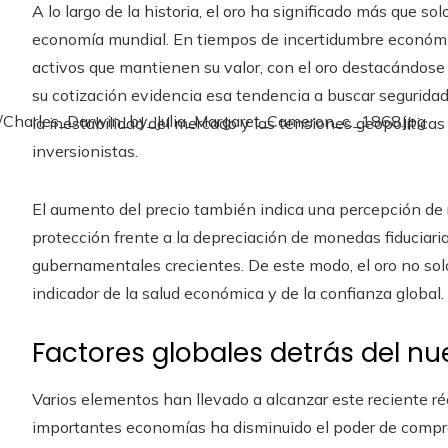
A lo largo de la historia, el oro ha significado más que so
economía mundial. En tiempos de incertidumbre económica,
activos que mantienen su valor, con el oro destacándose 
su cotización evidencia esa tendencia a buscar segurida
la inestabilidad del mercado y las tensiones geopolíticas
inversionistas.
El aumento del precio también indica una percepción de r
protección frente a la depreciación de monedas fiduciari
gubernamentales crecientes. De este modo, el oro no sol
indicador de la salud económica y de la confianza global.
Factores globales detrás del nu
Varios elementos han llevado a alcanzar este reciente réc
importantes economías ha disminuido el poder de compra