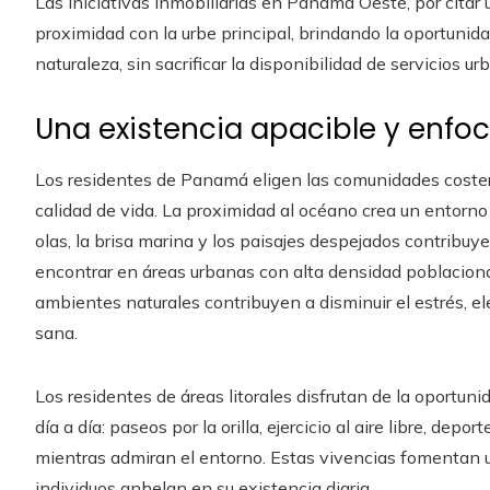
Las iniciativas inmobiliarias en Panamá Oeste, por citar 
proximidad con la urbe principal, brindando la oportunida
naturaleza, sin sacrificar la disponibilidad de servicios ur
Una existencia apacible y enfoc
Los residentes de Panamá eligen las comunidades coster
calidad de vida. La proximidad al océano crea un entorno
olas, la brisa marina y los paisajes despejados contribuy
encontrar en áreas urbanas con alta densidad poblacional
ambientes naturales contribuyen a disminuir el estrés, 
sana.
Los residentes de áreas litorales disfrutan de la oportuni
día a día: paseos por la orilla, ejercicio al aire libre, de
mientras admiran el entorno. Estas vivencias fomentan 
individuos anhelan en su existencia diaria.