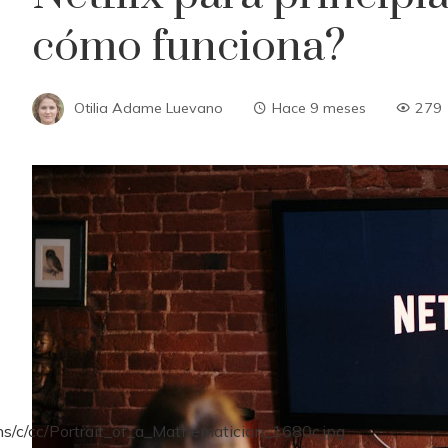
cómo funciona?
Otilia Adame Luevano
Hace 9 meses
279