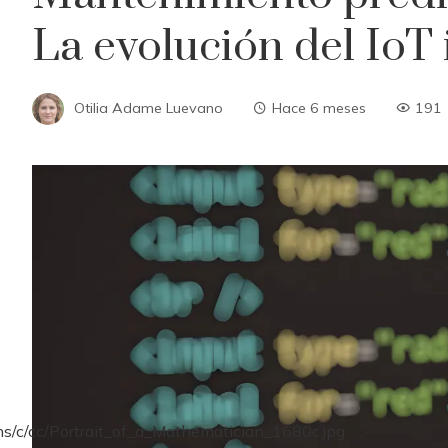
La evolución del IoT 
Otilia Adame Luevano
Hace 6 meses
191