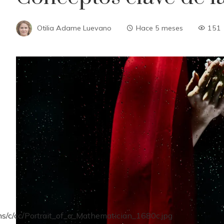
Otilia Adame Luevano
Hace 5 meses
151