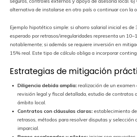
seguros, controles externos y apoyo de asesoría local. 6) 
alternativa de instalarse en otro país o continuar con la 
Ejemplo hipotético simple: si ahorro salarial inicial es de
esperado por retrasos/irregularidades representa un 10–1
notablemente; si además se requiere inversión en mitiga
15% real. Este tipo de cálculo obliga a incorporar conting
Estrategias de mitigación práct
Diligencia debida amplia:
realización de un examen 
revisión legal y fiscal detallada, estudio de contrato
ámbito local.
Contratos con cláusulas claras:
establecimiento de 
retrasos, métodos para resolver disputas y selección de
imparcial.
Pagos escalonados y pilotos:
iniciar con proyectos 