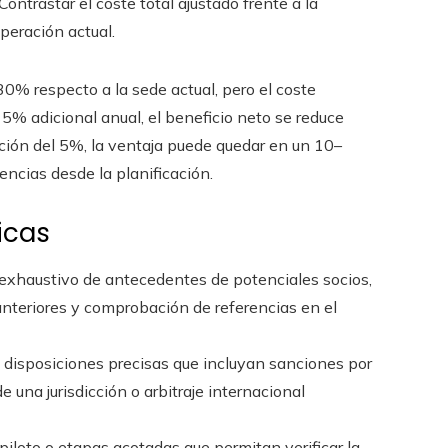
Contrastar el coste total ajustado frente a la
operación actual.
 30% respecto a la sede actual, pero el coste
5% adicional anual, el beneficio neto se reduce
ción del 5%, la ventaja puede quedar en un 10–
encias desde la planificación.
icas
exhaustivo de antecedentes de potenciales socios,
s anteriores y comprobación de referencias en el
disposiciones precisas que incluyan sanciones por
 una jurisdicción o arbitraje internacional
piloto o etapas acotadas que permitan verificar la