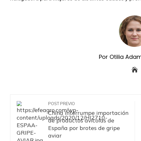
Por Otilia Ada
POST PREVIO
China interrumpe importación
de productos avícolas de
España por brotes de gripe
aviar