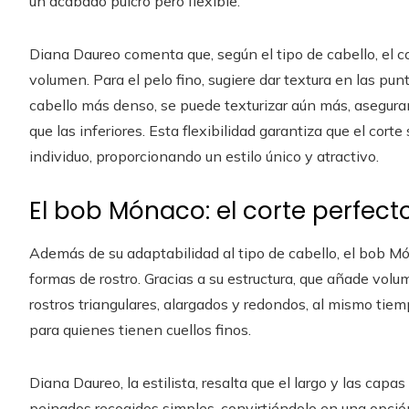
un acabado pulcro pero flexible.
Diana Daureo comenta que, según el tipo de cabello, el 
volumen. Para el pelo fino, sugiere dar textura en las pu
cabello más denso, se puede texturizar aún más, asegura
que las inferiores. Esta flexibilidad garantiza que el cort
individuo, proporcionando un estilo único y atractivo.
El bob Mónaco: el corte perfect
Además de su adaptabilidad al tipo de cabello, el bob M
formas de rostro. Gracias a su estructura, que añade volum
rostros triangulares, alargados y redondos, al mismo tiemp
para quienes tienen cuellos finos.
Diana Daureo, la estilista, resalta que el largo y las capa
peinados recogidos simples, convirtiéndolo en una opción 